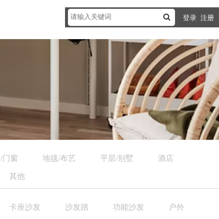
登录
注册
/门窗
地毯/布艺
平层/别墅
酒店
其他
卡座沙发
沙发踏
功能沙发
户外