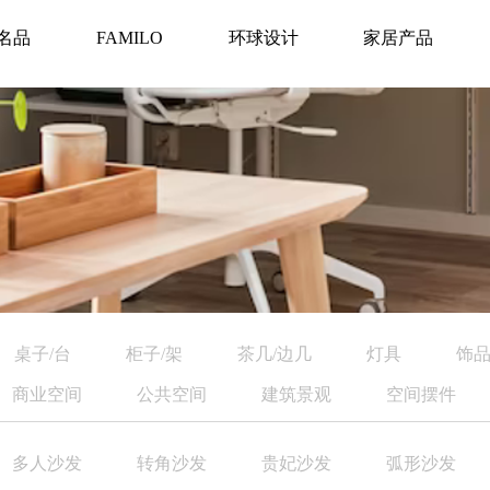
名品
FAMILO
环球设计
家居产品
桌子/台
柜子/架
茶几/边几
灯具
饰品
商业空间
公共空间
建筑景观
空间摆件
多人沙发
转角沙发
贵妃沙发
弧形沙发