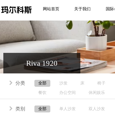
网站首页
关于我们
国际
Riva 1920
分类
全部
沙发
床
椅子
餐饮
办公空间
休闲娱乐
类别
全部
单人沙发
双人沙发