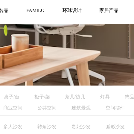
名品
FAMILO
环球设计
家居产品
桌子/台
柜子/架
茶几/边几
灯具
饰品
商业空间
公共空间
建筑景观
空间摆件
多人沙发
转角沙发
贵妃沙发
弧形沙发