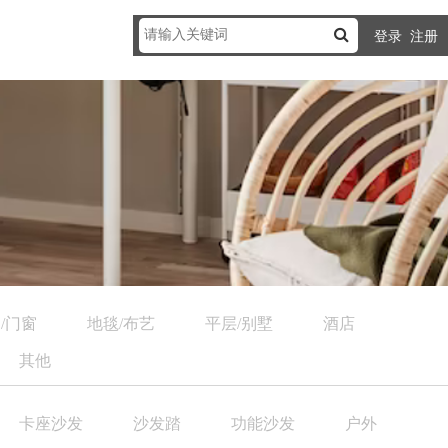
登录
注册
/门窗
地毯/布艺
平层/别墅
酒店
其他
卡座沙发
沙发踏
功能沙发
户外